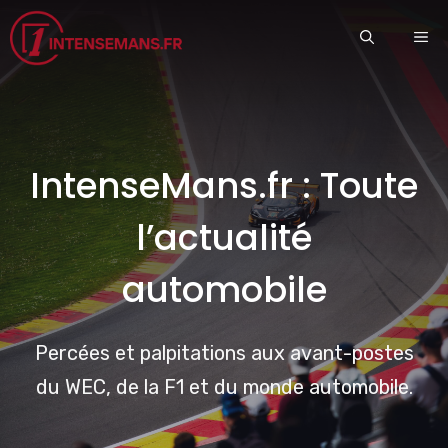
Aller
ME
au
contenu
IntenseMans.fr : Toute
l’actualité
automobile
Percées et palpitations aux avant-postes
du WEC, de la F1 et du monde automobile.