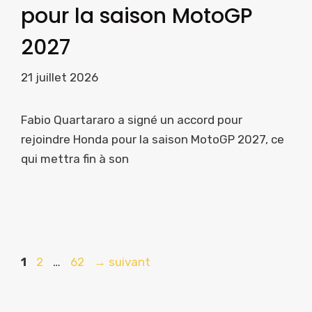
pour la saison MotoGP
2027
21 juillet 2026
Fabio Quartararo a signé un accord pour
rejoindre Honda pour la saison MotoGP 2027, ce
qui mettra fin à son
Page
Page
Page
1
2
…
62
→
suivant