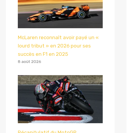
McLaren reconnaît avoir payé un «
lourd tribut » en 2026 pour ses
succès en F1 en 2025
8 août 2026
Récapitulatif du MotoGP