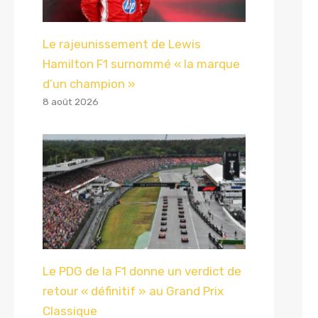
Le rajeunissement de Lewis
Hamilton F1 surnommé « la marque
d’un champion »
8 août 2026
Le PDG de la F1 donne un verdict de
retour « définitif » au Grand Prix
Classique