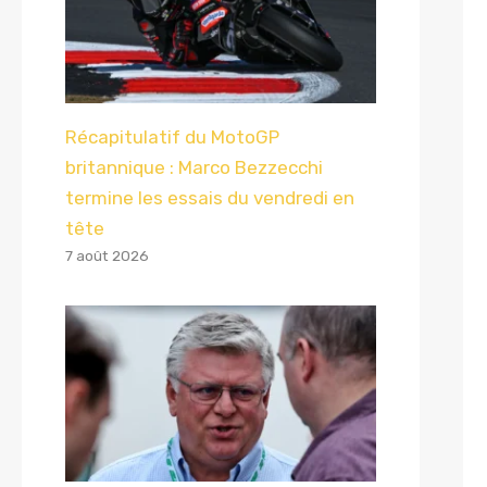
Récapitulatif du MotoGP
britannique : Marco Bezzecchi
termine les essais du vendredi en
tête
7 août 2026