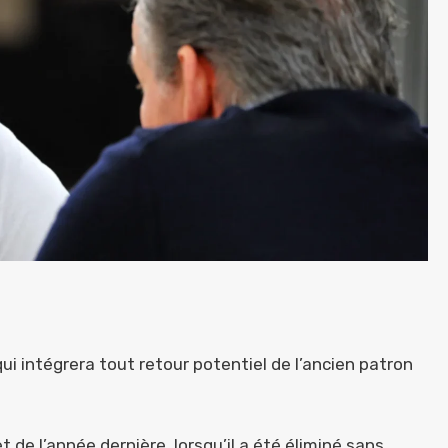
ui intégrera tout retour potentiel de l’ancien patron
et de l’année dernière, lorsqu’il a été éliminé sans