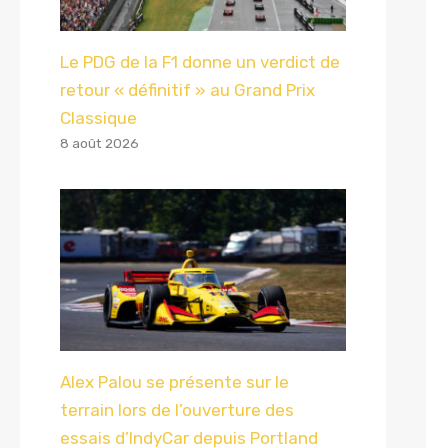
Le PDG de la F1 donne un verdict de
retour « définitif » au Grand Prix
Classique
8 août 2026
Alex Palou se présente sur le
terrain lors de l’ouverture des
essais d’IndyCar depuis Portland