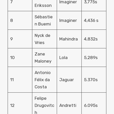
7
Imaginer
3,775s
Eriksson
Sébastie
8
Imaginer
4,436 s
n Buemi
Nyck de
9
Mahindra
4,832s
Vries
Zane
10
Lola
5,289s
Maloney
Antonio
11
Félix da
Jaguar
5.370s
Costa
Felipe
12
Drugovitc
Andretti
6.095s
h