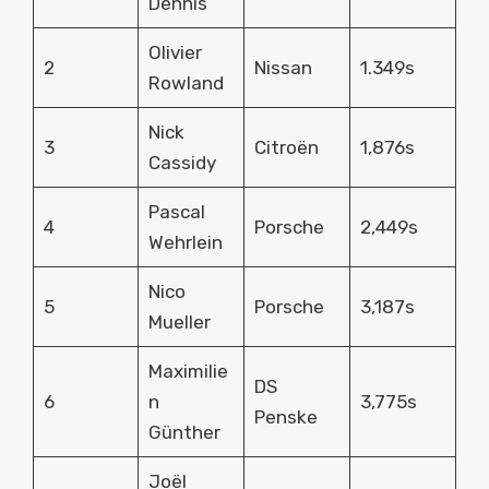
Dennis
Olivier
2
Nissan
1.349s
Rowland
Nick
3
Citroën
1,876s
Cassidy
Pascal
4
Porsche
2,449s
Wehrlein
Nico
5
Porsche
3,187s
Mueller
Maximilie
DS
6
n
3,775s
Penske
Günther
Joël