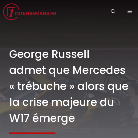
Aller
ME
au
contenu
George Russell
admet que Mercedes
« trébuche » alors que
la crise majeure du
W17 émerge