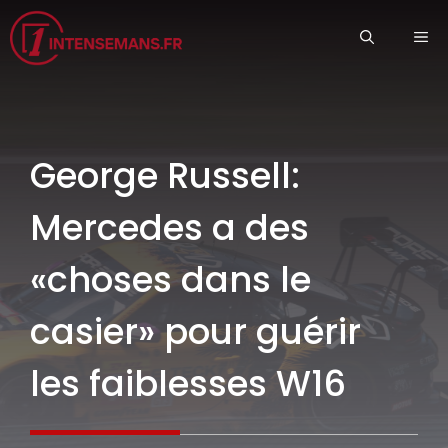
Aller
ME
au
contenu
George Russell:
Mercedes a des
«choses dans le
casier» pour guérir
les faiblesses W16