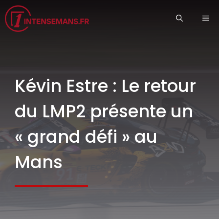
Aller
ME
au
contenu
Kévin Estre : Le retour
du LMP2 présente un
« grand défi » au
Mans