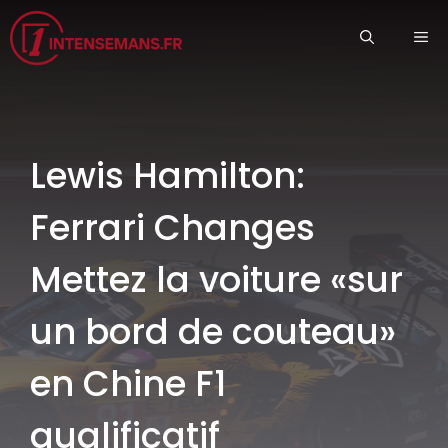
Aller
ME
au
contenu
Lewis Hamilton:
Ferrari Changes
Mettez la voiture «sur
un bord de couteau»
en Chine F1
qualificatif