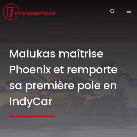
Aller
ME
au
contenu
Malukas maîtrise
Phoenix et remporte
sa première pole en
IndyCar