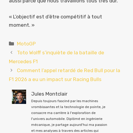
aussi parce que nous travaillons tous très dur.
« L’objectif est d’être compétitif à tout
moment. »
Catégories
MotoGP
Toto Wolff s’inquiète de la bataille de
Mercedes F1
Comment l’appel retardé de Red Bull pour la
F1 2026 a eu un impact sur Racing Bulls
Jules Montclair
Depuis toujours fasciné par les machines
vrombissantes et la technologie de pointe, je
consacre ma carrière à l'exploration de
l'univers automobile. Diplômé en ingénierie
mécanique, je partage aujourd'hui ma passion
et mes analyses à travers des articles qui