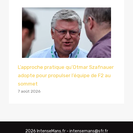
L’approche pratique qu’Otmar Szafnauer
adopte pour propulser l’équipe de F2 au
sommet
7 août 2026
2026 IntenseMans.fr - intensemans@sfr.fr