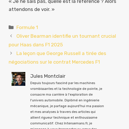
« Je ne sais pas, quelle est la référence ? Alors
attendons de voir. »
Catégories
Formule 1
Oliver Bearman identifie un tournant crucial
pour Haas dans F1 2025
La leçon que George Russell a tirée des
négociations sur le contrat Mercedes F1
Jules Montclair
Depuis toujours fasciné par les machines
vrombissantes et la technologie de pointe, je
consacre ma carrière à l'exploration de
l'univers automobile. Diplômé en ingénierie
mécanique, je partage aujourd'hui ma passion
et mes analyses à travers des articles qui
allient rigueur technique et enthousiasme
communicatif. Chez Intensemans.fr, je
m'engage à vous transporter au cœur des