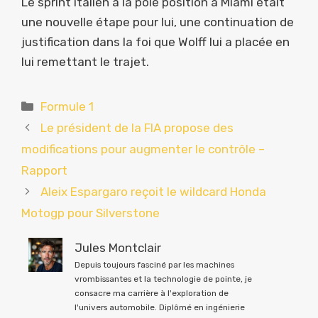
Le sprint italien à la pole position à Miami était
une nouvelle étape pour lui, une continuation de
justification dans la foi que Wolff lui a placée en
lui remettant le trajet.
Catégories
Formule 1
Le président de la FIA propose des
modifications pour augmenter le contrôle –
Rapport
Aleix Espargaro reçoit le wildcard Honda
Motogp pour Silverstone
Jules Montclair
Depuis toujours fasciné par les machines
vrombissantes et la technologie de pointe, je
consacre ma carrière à l'exploration de
l'univers automobile. Diplômé en ingénierie