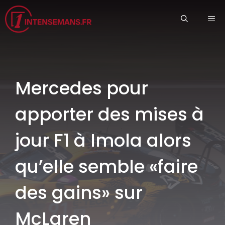
Aller
ME
au
contenu
Mercedes pour
apporter des mises à
jour F1 à Imola alors
qu’elle semble «faire
des gains» sur
McLaren