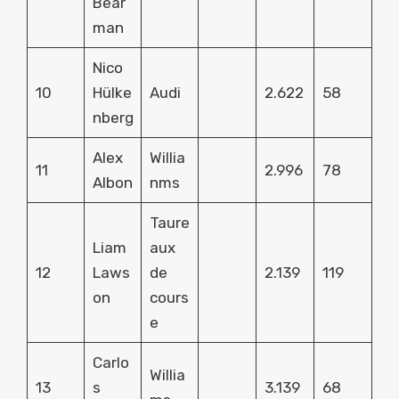
Bear
man
Nico
10
Hülke
Audi
2.622
58
nberg
Alex
Willia
11
2.996
78
Albon
nms
Taure
Liam
aux
12
Laws
de
2.139
119
on
cours
e
Carlo
Willia
13
s
3.139
68