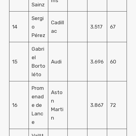
ms
Sainz
Sergi
Cadill
14
o
3.517
67
ac
Pérez
Gabri
el
15
Audi
3.696
60
Borto
léto
Prom
Asto
enad
n
16
e de
3.867
72
Marti
Lanc
n
e
Valtt