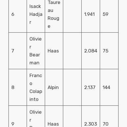
Taure
Isack
au
6
Hadja
1.941
59
Roug
r
e
Olivie
r
7
Haas
2.084
75
Bear
man
Franc
o
8
Alpin
2.137
144
Colap
into
Olivie
r
9
Haas
2.303
70