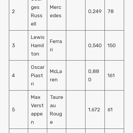
ges
Merc
2
0,249
78
Russ
edes
ell
Lewis
Ferra
3
Hamil
0,540
150
ri
ton
Oscar
McLa
0,88
4
Piast
161
ren
0
ri
Max
Taure
Verst
au
5
1.672
61
appe
Roug
n
e