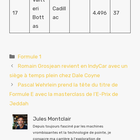
eri
Cadill
17
4.496
37
Bott
ac
as
Catégories
Formule 1
Romain Grosjean revient en IndyCar avec un
siège à temps plein chez Dale Coyne
Pascal Wehrlein prend la tête du titre de
Formule E avec la masterclass de l’E-Prix de
Jeddah
Jules Montclair
Depuis toujours fasciné par les machines
vrombissantes et la technologie de pointe, je
consacre ma carrière à l'exploration de