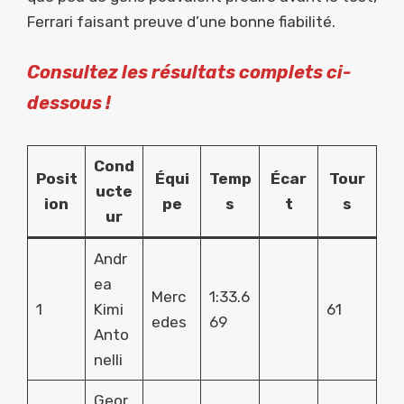
Ferrari faisant preuve d’une bonne fiabilité.
Consultez les résultats complets ci-
dessous !
Cond
Posit
Équi
Temp
Écar
Tour
ucte
ion
pe
s
t
s
ur
Andr
ea
Merc
1:33.6
1
Kimi
61
edes
69
Anto
nelli
Geor