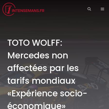
Aller
ME
au
contenu
TOTO WOLFF:
Mercedes non
affectées par les
tarifs mondiaux
«Expérience socio-
économique»