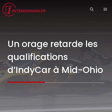
Aller
ME
au
contenu
Un orage retarde les
qualifications
d’IndyCar à Mid-Ohio