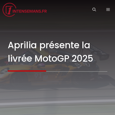
Aller
ME
au
contenu
Aprilia présente la
livrée MotoGP 2025