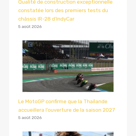
Qualité de construction exceptionnelle
constatée lors des premiers tests du
châssis IR-28 d’IndyCar
5 août 2026
Le MotoGP confirme que la Thaïlande
accueillera l’ouverture de la saison 2027
5 août 2026