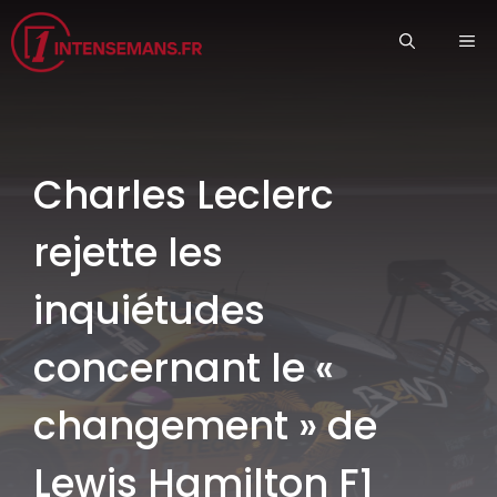
Aller
ME
au
contenu
Charles Leclerc
rejette les
inquiétudes
concernant le «
changement » de
Lewis Hamilton F1