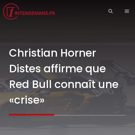
Aller
ME
au
contenu
Christian Horner
Distes affirme que
Red Bull connaît une
«crise»