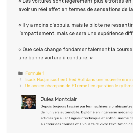
« Les voitures sont légèrement plus étroites e
avoir un réel effet en termes de sensations de la
« Il y a moins d’appuis, mais le pilote ne ressent
l’empattement, mais ce sera une expérience diff
« Que cela change fondamentalement la course ou
une bonne voiture à conduire. »
Catégories
Formule 1
Isack Hadjar soutient Red Bull dans une nouvelle ère in
Un ancien champion de F1 remet en question le rythme 
Jules Montclair
Depuis toujours fasciné par les machines vrombissantes e
de l'univers automobile. Diplômé en ingénierie mécaniqu
articles qui allient rigueur technique et enthousiasme 
au cœur des courses et à vous faire vivre l'excitation des