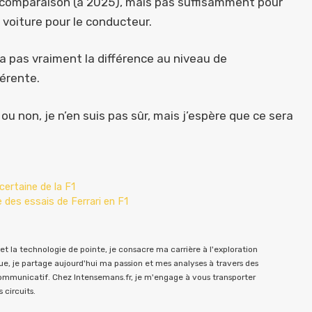
n comparaison (à 2025), mais pas suffisamment pour
 voiture pour le conducteur.
ira pas vraiment la différence au niveau de
érente.
 non, je n’en suis pas sûr, mais j’espère que ce sera
certaine de la F1
des essais de Ferrari en F1
t la technologie de pointe, je consacre ma carrière à l'exploration
e, je partage aujourd'hui ma passion et mes analyses à travers des
communicatif. Chez Intensemans.fr, je m'engage à vous transporter
 circuits.