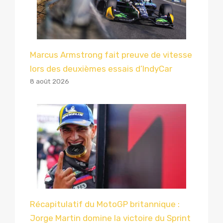
Marcus Armstrong fait preuve de vitesse
lors des deuxièmes essais d’IndyCar
8 août 2026
Récapitulatif du MotoGP britannique :
Jorge Martin domine la victoire du Sprint