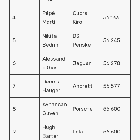
Pépé
Cupra
4
56.133
Martí
Kiro
Nikita
DS
5
56.245
Bedrin
Penske
Alessandr
6
Jaguar
56.278
o Giusti
Dennis
7
Andretti
56.577
Hauger
Ayhancan
8
Porsche
56.600
Guven
Hugh
9
Lola
56.600
Barter