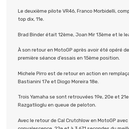
Le deuxième pilote VR46, Franco Morbidelli, compl
top dix, 11e.
Brad Binder était 12ème, Joan Mir 13ème et le 
À son retour en MotoGP après avoir été opéré de
première séance d’essais en 15ème position.
Michele Pirro est de retour en action en rempla
Bastianini 17e et Diogo Moreira 18e.
Trois Yamaha se sont retrouvées 19e, 20e et 21e,
Razgatlioglu en queue de peloton.
Avec le retour de Cal Crutchlow en MotoGP ave
convalescence, 22e et à 3,671 secondes du meill