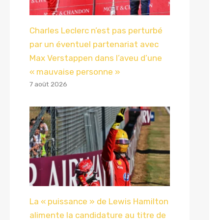
Charles Leclerc n’est pas perturbé
par un éventuel partenariat avec
Max Verstappen dans l’aveu d’une
« mauvaise personne »
7 août 2026
La « puissance » de Lewis Hamilton
alimente la candidature au titre de