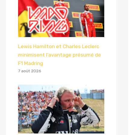
Lewis Hamilton et Charles Leclerc
minimisent l’avantage présumé de
F1 Madring
7 août 2026