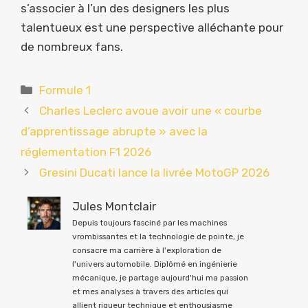
s’associer à l’un des designers les plus
talentueux est une perspective alléchante pour
de nombreux fans.
Catégories
Formule 1
Charles Leclerc avoue avoir une « courbe
d’apprentissage abrupte » avec la
réglementation F1 2026
Gresini Ducati lance la livrée MotoGP 2026
Jules Montclair
Depuis toujours fasciné par les machines
vrombissantes et la technologie de pointe, je
consacre ma carrière à l'exploration de
l'univers automobile. Diplômé en ingénierie
mécanique, je partage aujourd'hui ma passion
et mes analyses à travers des articles qui
allient rigueur technique et enthousiasme