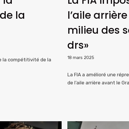
 la
La FIA impos
de la
l’aile arrièr
milieu des 
drs»
18 mars 2025
 la compétitivité de la
La FIA a amélioré une répres
de l’aile arrière avant le Gr