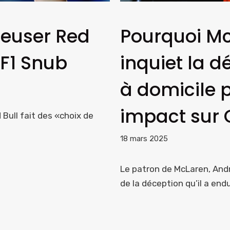
reuser Red
Pourquoi Mc
 F1 Snub
inquiet la d
à domicile p
impact sur O
Bull fait des «choix de
18 mars 2025
Le patron de McLaren, Andr
de la déception qu’il a end