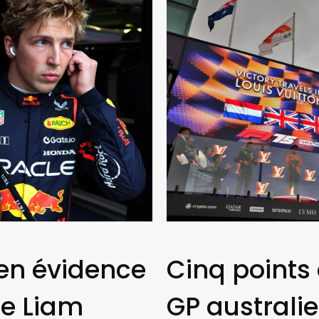
 en évidence
Cinq points
de Liam
GP australie