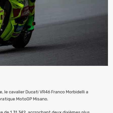
se, le cavalier Ducati VR46 Franco Morbidelli a
 pratique MotoGP Misano.
nce de 1,31,342, accrochant deux dixièmes plus