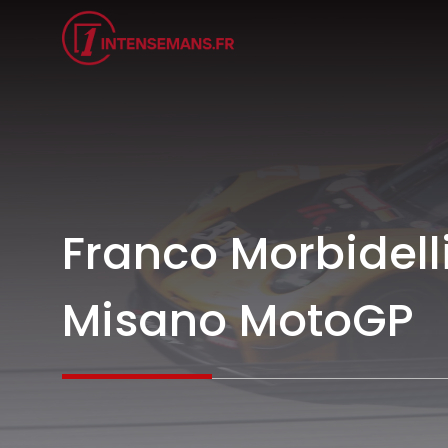
Aller
au
contenu
Franco Morbidell
Misano MotoGP