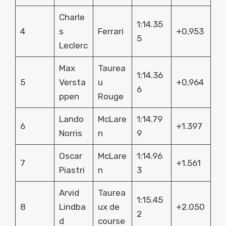
Charle
1:14.35
4
s
Ferrari
+0,953
5
Leclerc
Max
Taurea
1:14.36
5
Versta
u
+0,964
6
ppen
Rouge
Lando
McLare
1:14.79
6
+1.397
Norris
n
9
Oscar
McLare
1:14.96
7
+1.561
Piastri
n
3
Arvid
Taurea
1:15.45
8
Lindba
ux de
+2.050
2
d
course