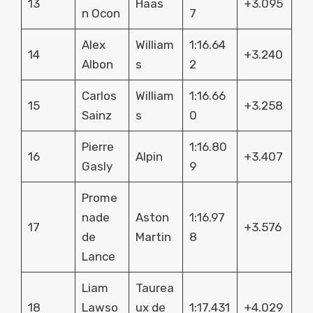
13
Haas
+3.095
n Ocon
7
Alex
William
1:16.64
14
+3.240
Albon
s
2
Carlos
William
1:16.66
15
+3.258
Sainz
s
0
Pierre
1:16.80
16
Alpin
+3.407
Gasly
9
Prome
nade
Aston
1:16.97
17
+3.576
de
Martin
8
Lance
Liam
Taurea
18
Lawso
ux de
1:17.431
+4.029