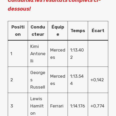
Consultez les résultats complets ci-
dessous!
Positi
Condu
Équip
Temps
Écart
on
cteur
e
Kimi
Merced
1:13.40
1
Antone
es
2
lli
George
Merced
1:13.54
2
s
+0,142
es
4
Russell
Lewis
3
Hamilt
Ferrari
1:14.176
+0,774
on