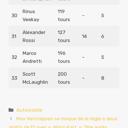
Rinus
119
30
–
5
Veekay
tours
Alexander
127
31
14
6
Rossi
tours
Marco
196
32
–
5
Andretti
tours
Scott
200
33
–
8
McLaughlin
tours
Catégories
Automobile
Max Verstappen se moque de la règle à deux
arrêts de F1 avec « Mario Kart » Jibe après