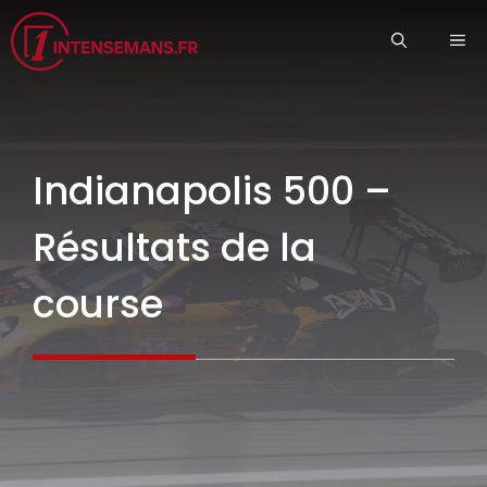
Aller
ME
au
contenu
Indianapolis 500 –
Résultats de la
course