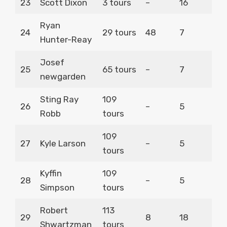
23
Scott Dixon
3 tours
–
16
Ryan
24
29 tours
48
7
Hunter-Reay
Josef
25
65 tours
–
7
newgarden
Sting Ray
109
26
–
5
Robb
tours
109
27
Kyle Larson
–
5
tours
Kyffin
109
28
–
5
Simpson
tours
Robert
113
29
8
18
Shwartzman
tours