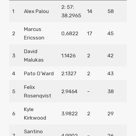
2: 57:
1
Alex Palou
14
58
38.2965
Marcus
2
0,6822
17
45
Ericsson
David
3
1.1426
2
42
Malukas
4
Pato O’Ward
2.1327
2
43
Felix
5
2.9464
–
38
Rosenqvist
Kyle
6
3.9822
2
29
Kirkwood
Santino
7
4.9902
–
26