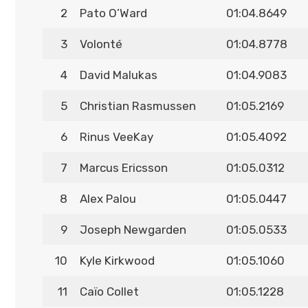
2
Pato O’Ward
01:04.8649
3
Volonté
01:04.8778
4
David Malukas
01:04.9083
5
Christian Rasmussen
01:05.2169
6
Rinus VeeKay
01:05.4092
7
Marcus Ericsson
01:05.0312
8
Alex Palou
01:05.0447
9
Joseph Newgarden
01:05.0533
10
Kyle Kirkwood
01:05.1060
11
Caïo Collet
01:05.1228