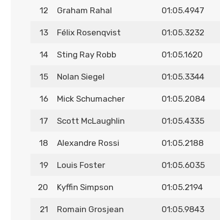
12
Graham Rahal
01:05.4947
13
Félix Rosenqvist
01:05.3232
14
Sting Ray Robb
01:05.1620
15
Nolan Siegel
01:05.3344
16
Mick Schumacher
01:05.2084
17
Scott McLaughlin
01:05.4335
18
Alexandre Rossi
01:05.2188
19
Louis Foster
01:05.6035
20
Kyffin Simpson
01:05.2194
21
Romain Grosjean
01:05.9843