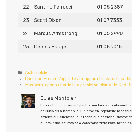
22
Santino Ferrucci
01:05.2387
23
Scott Dixon
01:07.7353
24
Marcus Armstrong
01:05.2990
25
Dennis Hauger
01:05.9015
Catégories
Automobile
Christian Horner s’apprête à réapparaître dans le pad
Max Verstappen aborde le « problème clair » de Red Bull
Jules Montclair
Depuis toujours fasciné par les machines vrombissantes e
de l'univers automobile. Diplômé en ingénierie mécaniqu
articles qui allient rigueur technique et enthousiasme 
au cœur des courses et à vous faire vivre l'excitation des