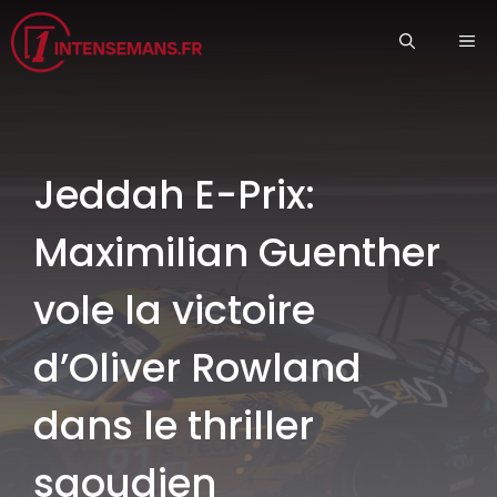
Aller
ME
au
contenu
Jeddah E-Prix:
Maximilian Guenther
vole la victoire
d’Oliver Rowland
dans le thriller
saoudien