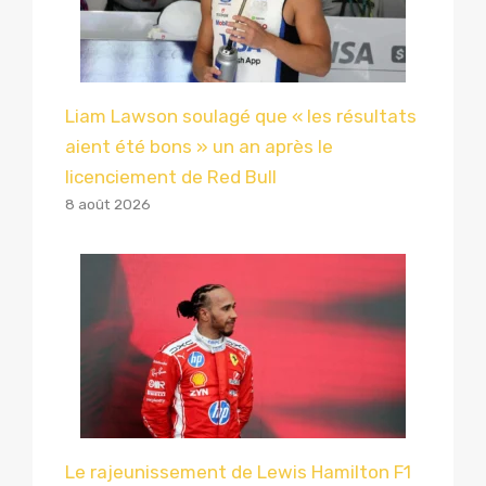
Liam Lawson soulagé que « les résultats
aient été bons » un an après le
licenciement de Red Bull
8 août 2026
Le rajeunissement de Lewis Hamilton F1