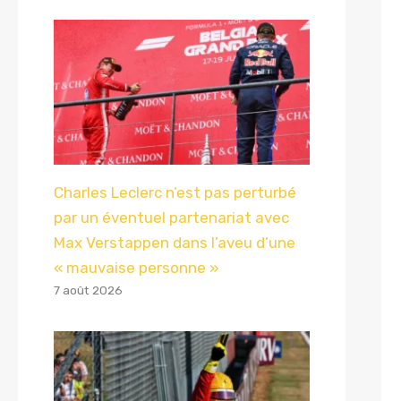
Charles Leclerc n’est pas perturbé
par un éventuel partenariat avec
Max Verstappen dans l’aveu d’une
« mauvaise personne »
7 août 2026