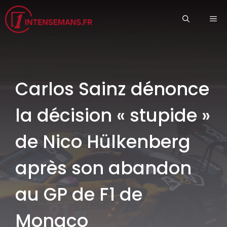
Aller
ME
au
contenu
Carlos Sainz dénonce
la décision « stupide »
de Nico Hülkenberg
après son abandon
au GP de F1 de
Monaco