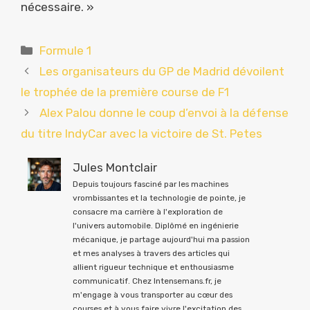
nécessaire. »
Catégories
Formule 1
Les organisateurs du GP de Madrid dévoilent
le trophée de la première course de F1
Alex Palou donne le coup d’envoi à la défense
du titre IndyCar avec la victoire de St. Petes
Jules Montclair
Depuis toujours fasciné par les machines
vrombissantes et la technologie de pointe, je
consacre ma carrière à l'exploration de
l'univers automobile. Diplômé en ingénierie
mécanique, je partage aujourd'hui ma passion
et mes analyses à travers des articles qui
allient rigueur technique et enthousiasme
communicatif. Chez Intensemans.fr, je
m'engage à vous transporter au cœur des
courses et à vous faire vivre l'excitation des