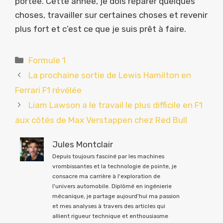
portée. Cette année, je dois réparer quelques
choses, travailler sur certaines choses et revenir
plus fort et c’est ce que je suis prêt à faire.
Catégories
Formule 1
La prochaine sortie de Lewis Hamilton en
Ferrari F1 révélée
Liam Lawson a le travail le plus difficile en F1
aux côtés de Max Verstappen chez Red Bull
Jules Montclair
Depuis toujours fasciné par les machines
vrombissantes et la technologie de pointe, je
consacre ma carrière à l'exploration de
l'univers automobile. Diplômé en ingénierie
mécanique, je partage aujourd'hui ma passion
et mes analyses à travers des articles qui
allient rigueur technique et enthousiasme