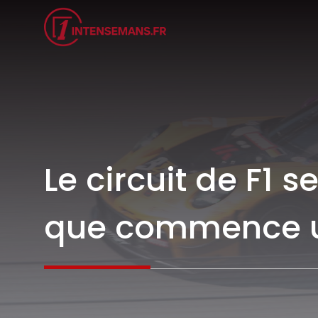
Aller
au
contenu
Le circuit de F1 
que commence u