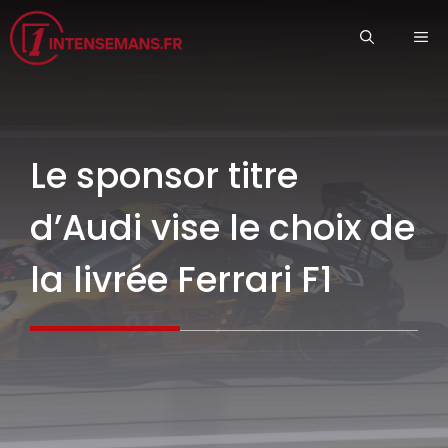
Aller
ME
au
contenu
Le sponsor titre
d’Audi vise le choix de
la livrée Ferrari F1