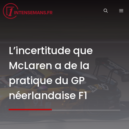
Aller
ME
au
contenu
L’incertitude que
McLaren a de la
pratique du GP
néerlandaise F1