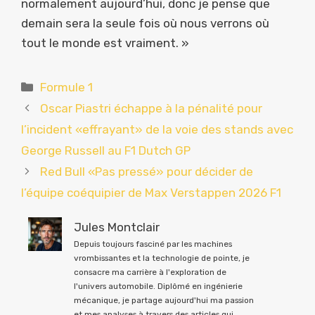
normalement aujourd’hui, donc je pense que
demain sera la seule fois où nous verrons où
tout le monde est vraiment. »
Catégories
Formule 1
Oscar Piastri échappe à la pénalité pour
l’incident «effrayant» de la voie des stands avec
George Russell au F1 Dutch GP
Red Bull «Pas pressé» pour décider de
l’équipe coéquipier de Max Verstappen 2026 F1
Jules Montclair
Depuis toujours fasciné par les machines
vrombissantes et la technologie de pointe, je
consacre ma carrière à l'exploration de
l'univers automobile. Diplômé en ingénierie
mécanique, je partage aujourd'hui ma passion
et mes analyses à travers des articles qui