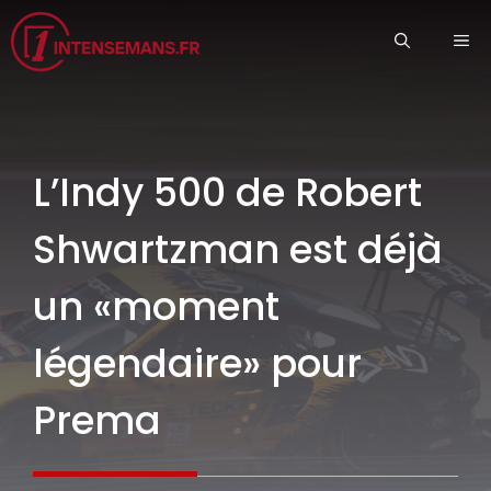
Aller
ME
au
contenu
L’Indy 500 de Robert
Shwartzman est déjà
un «moment
légendaire» pour
Prema