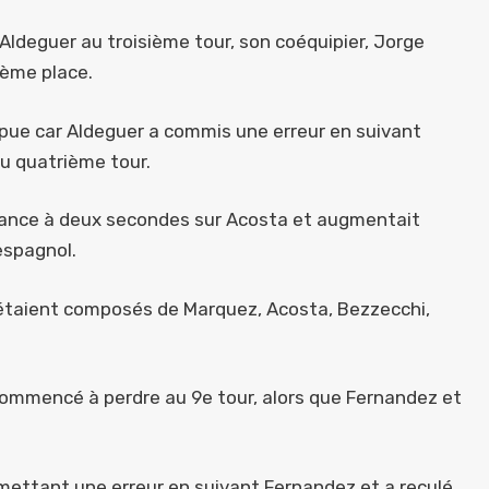
Aldeguer au troisième tour, son coéquipier, Jorge
tième place.
ompue car Aldeguer a commis une erreur en suivant
u quatrième tour.
vance à deux secondes sur Acosta et augmentait
spagnol.
t étaient composés de Marquez, Acosta, Bezzecchi,
 commencé à perdre au 9e tour, alors que Fernandez et
ettant une erreur en suivant Fernandez et a reculé