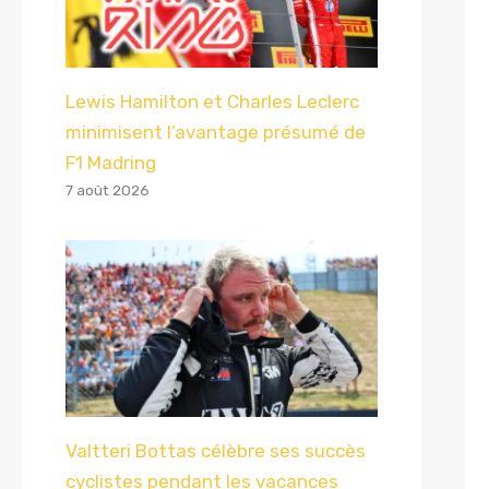
Lewis Hamilton et Charles Leclerc
minimisent l’avantage présumé de
F1 Madring
7 août 2026
Valtteri Bottas célèbre ses succès
cyclistes pendant les vacances