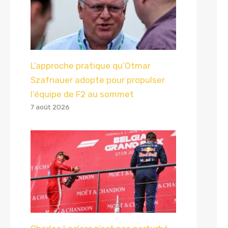
L’approche pratique qu’Otmar
Szafnauer adopte pour propulser
l’équipe de F2 au sommet
7 août 2026