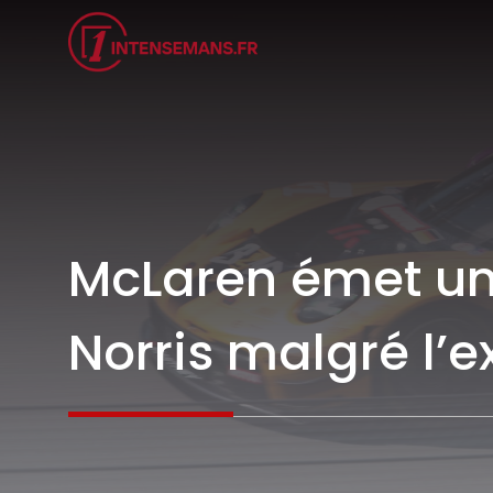
Aller
au
contenu
McLaren émet un
Norris malgré l’e