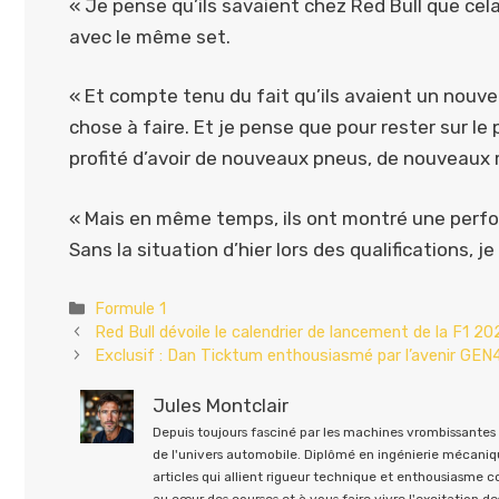
« Je pense qu’ils savaient chez Red Bull que cela
avec le même set.
« Et compte tenu du fait qu’ils avaient un nouve
chose à faire. Et je pense que pour rester sur le 
profité d’avoir de nouveaux pneus, de nouveaux
« Mais en même temps, ils ont montré une perfor
Sans la situation d’hier lors des qualifications, j
Catégories
Formule 1
Red Bull dévoile le calendrier de lancement de la F1 2
Exclusif : Dan Ticktum enthousiasmé par l’avenir GEN4
Jules Montclair
Depuis toujours fasciné par les machines vrombissantes e
de l'univers automobile. Diplômé en ingénierie mécaniqu
articles qui allient rigueur technique et enthousiasme 
au cœur des courses et à vous faire vivre l'excitation des