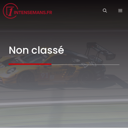
Aller
ME
au
contenu
Non classé