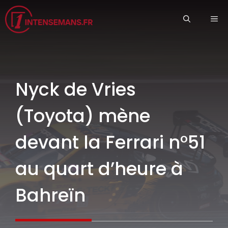
Aller
ME
au
contenu
Nyck de Vries
(Toyota) mène
devant la Ferrari n°51
au quart d’heure à
Bahreïn