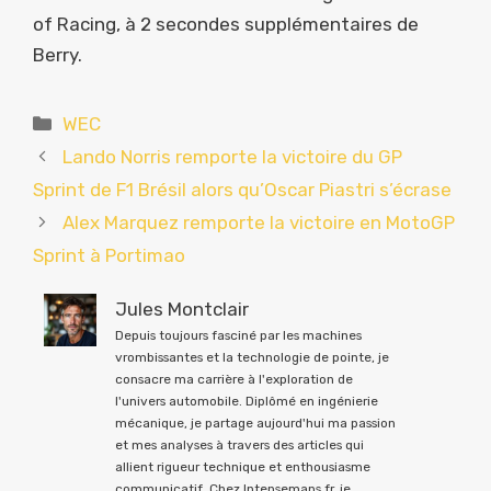
of Racing, à 2 secondes supplémentaires de
Berry.
Catégories
WEC
Lando Norris remporte la victoire du GP
Sprint de F1 Brésil alors qu’Oscar Piastri s’écrase
Alex Marquez remporte la victoire en MotoGP
Sprint à Portimao
Jules Montclair
Depuis toujours fasciné par les machines
vrombissantes et la technologie de pointe, je
consacre ma carrière à l'exploration de
l'univers automobile. Diplômé en ingénierie
mécanique, je partage aujourd'hui ma passion
et mes analyses à travers des articles qui
allient rigueur technique et enthousiasme
communicatif. Chez Intensemans.fr, je