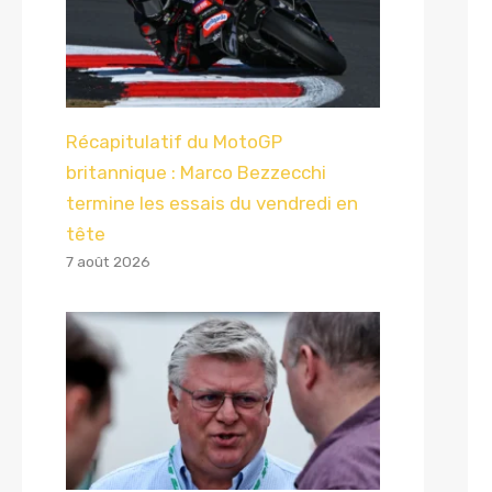
Récapitulatif du MotoGP
britannique : Marco Bezzecchi
termine les essais du vendredi en
tête
7 août 2026