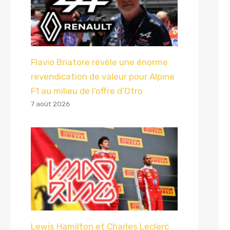
Flavio Briatore révèle une énorme
revendication de valeur pour Alpine
F1 au milieu de l’offre d’Otro
7 août 2026
Lewis Hamilton et Charles Leclerc