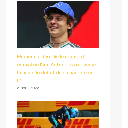
Mercedes identifie le moment
crucial où Kimi Antonelli a renversé
la crise du début de sa carrière en
F1
6 août 2026