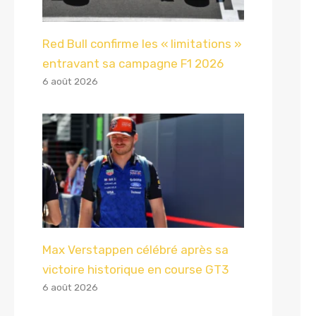
Red Bull confirme les « limitations »
entravant sa campagne F1 2026
6 août 2026
Max Verstappen célébré après sa
victoire historique en course GT3
6 août 2026