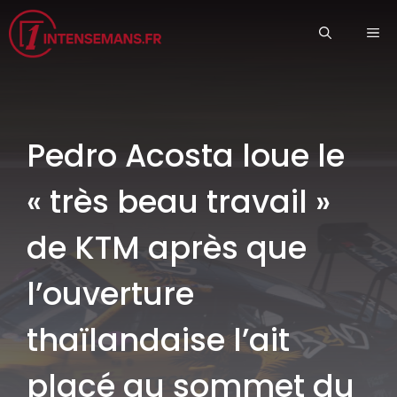
Aller
ME
au
contenu
Pedro Acosta loue le
« très beau travail »
de KTM après que
l’ouverture
thaïlandaise l’ait
placé au sommet du