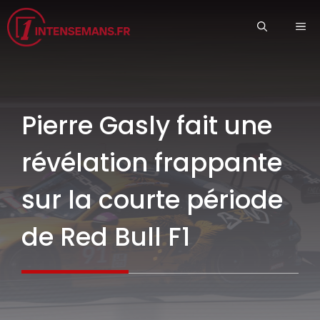
Aller
ME
au
contenu
Pierre Gasly fait une
révélation frappante
sur la courte période
de Red Bull F1