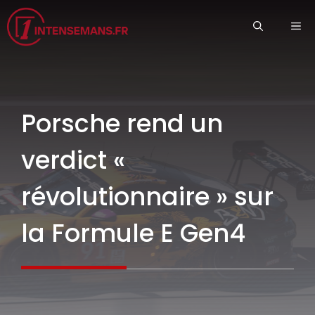
Aller
ME
au
contenu
Porsche rend un
verdict «
révolutionnaire » sur
la Formule E Gen4